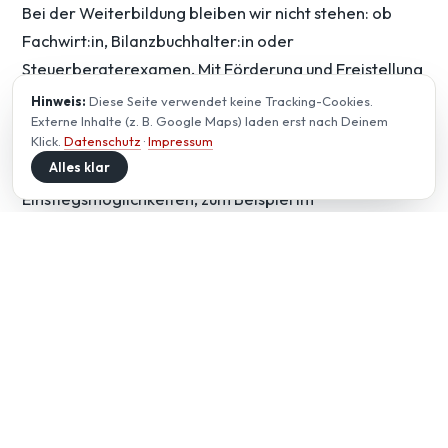
Bei der Weiterbildung bleiben wir nicht stehen: ob
Fachwirt:in, Bilanzbuchhalter:in oder
Steuerberaterexamen. Mit Förderung und Freistellung
unterstützen wir Deine Ziele, damit Du langfristig
Hinweis:
Diese Seite verwendet keine Tracking-Cookies.
Externe Inhalte (z. B. Google Maps) laden erst nach Deinem
wachsen kannst.
Klick.
Datenschutz
·
Impressum
Alles klar
Übrigens: Auch in unserer Verwaltung gibt es
Einstiegsmöglichkeiten, zum Beispiel im
Assistenzbereich oder in der Organisation.
OFFENE POSITIONEN
Stellen für
Einsteiger:innen.